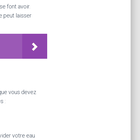
e font avoir.
e peut laisser
 que vous devez
s :
vider votre eau