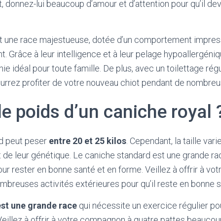
t, donnez-lui beaucoup d’amour et d’attention pour qu’il dev
st une race majestueuse, dotée d’un comportement impress
. Grâce à leur intelligence et à leur pelage hypoallergéniqu
e idéal pour toute famille. De plus, avec un toilettage régu
ourrez profiter de votre nouveau chiot pendant de nombreu
le poids d’un caniche royal 
d peut peser
entre 20 et 25 kilos
. Cependant, la taille var
 de leur génétique. Le caniche standard est une grande ra
our rester en bonne santé et en forme. Veillez à offrir à v
mbreuses activités extérieures pour qu’il reste en bonne s
est une grande race
qui nécessite un exercice régulier po
Veillez à offrir à votre compagnon à quatre pattes beaucoup