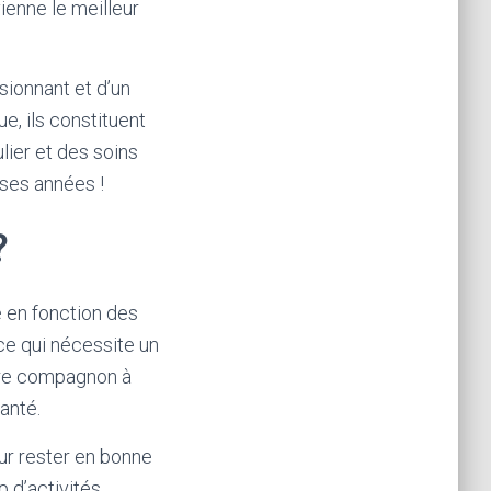
ienne le meilleur
ionnant et d’un
e, ils constituent
lier et des soins
ses années !
?
ie en fonction des
ce qui nécessite un
otre compagnon à
anté.
ur rester en bonne
 d’activités