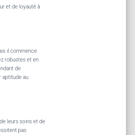
r et de loyauté à
 mais il commence
ez robustes et en
endant de
r aptitude au
de leurs soins et de
essitent pas