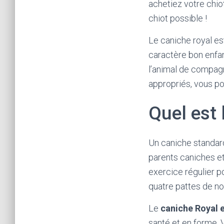
achetiez votre chio
chiot possible !
Le caniche royal e
caractère bon enfant
l’animal de compagni
appropriés, vous p
Quel est 
Un caniche standar
parents caniches et
exercice régulier p
quatre pattes de no
Le
caniche Royal 
santé et en forme. 