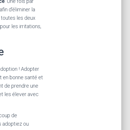
ce
. Une fois par
fin d’éliminer la
 toutes les deux
our les irritations,
e
adoption ! Adopter
st en bonne santé et
ant de prendre une
et les élever avec
ucoup de
us adoptiez ou